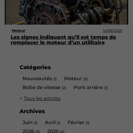
Moteur
14/08/2025
Les signes indiquant qu’il est temps de
remplacer le moteur d’un utilitaire
Catégories
Nouveautés
Moteur
(1)
(3)
Boîte de vitesse
Pont arrière
(2)
(1)
Tous les articles
Archives
Juin
Avril
Février
(1)
(1)
(1)
2026
2025
(3)
(4)