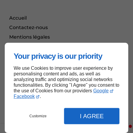
Accueil
Contactez-nous
Mentions légales
Plan du site
Your privacy is our priority
We use Cookies to improve user experience by
Haut de page
personalising content and ads, as well as
analyzing traffic and optimizing social networks
functionalities. By clicking "I Agree" you consent to
the use of Cookies from our providers
Google
Facebook
.
I AGREE
Customize