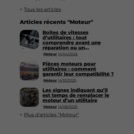
Tous les articles
Articles récents "Moteur"
Boîtes de vitesses
d’utilitaires : tout
comprendre avant une
réparation ou un
remplacement
Moteur
14/04/2026
Pièces moteurs pour
utilitaires : comment
garantir leur compatibilité ?
Moteur
14/10/2025
Les signes indiquant qu’il
est temps de remplacer le
moteur d’un utilitaire
Moteur
14/08/2025
Plus d'articles "Moteur"