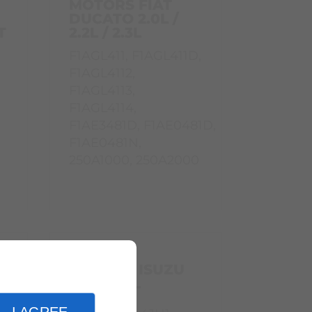
MOTORS FIAT
DUCATO 2.0L /
T
2.2L / 2.3L
F1AGL411, F1AGL411D,
F1AGL4112,
F1AGL4113,
F1AGL4114,
F1AE3481D, F1AE0481D,
F1AE0481N,
250A1000, 250A2000
MOTORS ISUZU
1.9L / 3.0L