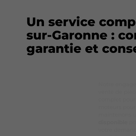
Un service compl
sur-Garonne : co
garantie et cons
Notre engage
vente de pièc
complet pour 
moteurs pour u
maintenons 
disponible
po
votre demande