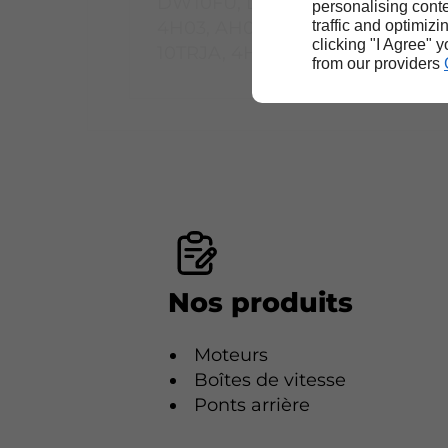
DW10FU, DW12R,
Y
personalising conte
4H03, AH03, AH01,
Z
traffic and optimizi
clicking "I Agree" 
10TRJA, 4HA
Z
from our providers
Nos produits
Moteurs
Boîtes de vitesse
Ponts arrière