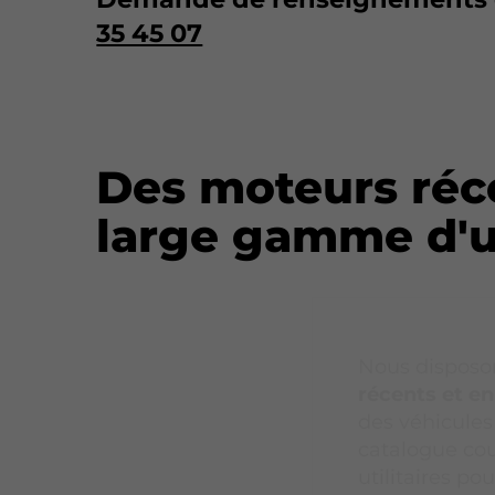
35 45 07
Des moteurs réc
large gamme d'ut
Nous disposon
récents et en
des véhicules
catalogue co
utilitaires p