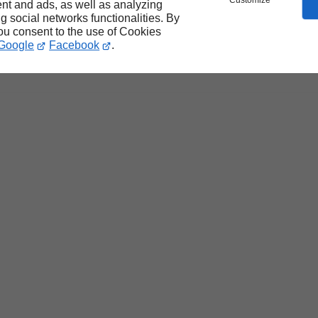
D25, ZD30, BD30,
F1CGL411F,
Customize
nt and ads, as well as analyzing
D30 600, ZD30 606,
F1CFL411L, 4P10,
ng social networks functionalities. By
you consent to the use of Cookies
D30 604, ZD30 608
4M42, 4M41
Google
Facebook
.