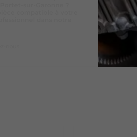
à Portet-sur-Garonne ?
pièce compatible à votre
ofessionnel dans notre
ez-nous