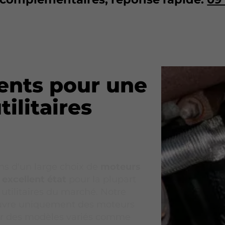
ents pour une
ilitaires
s d'un large choix de
moteurs
 excellent état
pour la plupart
 utilitaires du marché. Notre
uvre uniquement des moteurs
our des modèles variés comme