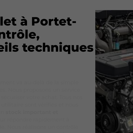
et à Portet-
ntrôle,
eils techniques
ment va au-delà de la simple
es. Nous proposons un service
sécuriser votre achat. Tous nos
tilitaire sont vérifiés et nous
un
stock important et
ur répondre rapidement à
. Nous réalisons un contrôle