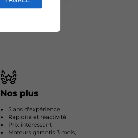
I AGREE
4HK1, 4JJ1, 4JH1,
RZ4E
Nos plus
5 ans d'expérience
Rapidité et réactivité
Prix intéressant
Moteurs garantis 3 mois,