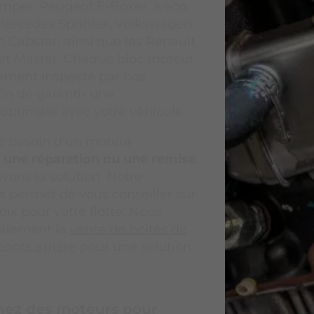
umper, Peugeot E-Boxer, Iveco,
Mercedes Sprinter, Volkswagen
n Cabstar, ainsi que les Renault
c et Master. Chaque bloc moteur
ement inspecté par nos
fin de garantir une
 optimale avec votre véhicule.
z besoin d'un moteur
 une réparation ou une remise
avons la solution. Notre
s permet de vous conseiller sur
oix pour votre flotte. Nous
alement la
vente de boites de
ponts arrière
pour une solution
hez des moteurs pour