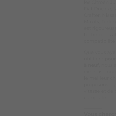
les Citroën J
Fiat Ducato, 
Crafter, Nissa
Maxity, Trafi
est rigoureus
techniciens a
compatibilité
Que vous aye
utilitaire
pour
à neuf
, nous 
expertise nou
le meilleur ch
proposons ég
vitesse
et de
complète.
Vous cherc