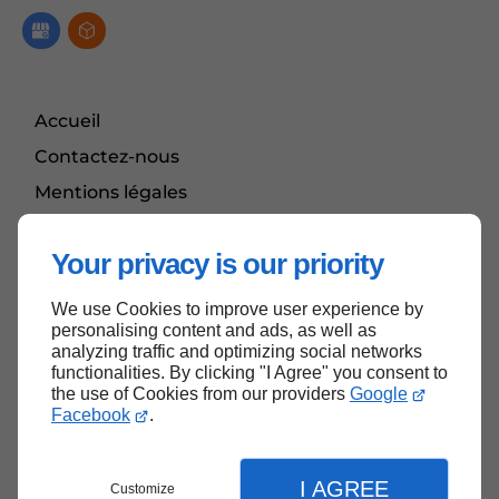
Accueil
Contactez-nous
Mentions légales
Plan du site
Your privacy is our priority
We use Cookies to improve user experience by
Haut de page
personalising content and ads, as well as
analyzing traffic and optimizing social networks
functionalities. By clicking "I Agree" you consent to
the use of Cookies from our providers
Google
Facebook
.
I AGREE
Customize