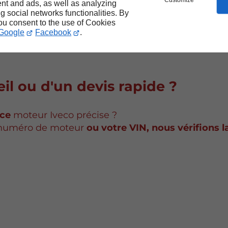
Customize
nt and ads, as well as analyzing
ng social networks functionalities. By
you consent to the use of Cookies
Google
Facebook
.
il ou d'un devis rapide ?
nce
moteur Iveco précise ?
numéro de moteur
ou votre VIN, nous vérifions la