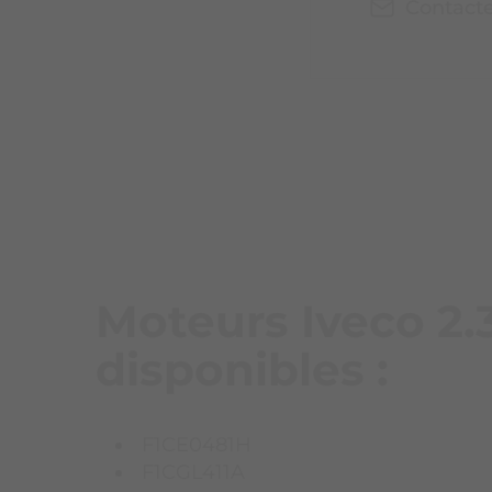
Contact
Moteurs Iveco 2.3
disponibles :
F1CE0481H
F1CGL411A