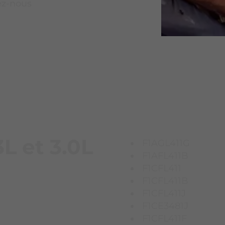
ez-nous
L et 3.0L
F1AGL411G
F1AFL411B
F1CFL411
F1CFL411B
F1CFL411J
F1CE3481J
F1CFL411F