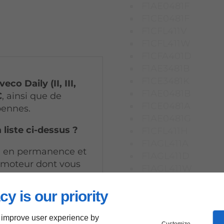
F1AE0481F
F1CE0481F
F1CFL411V
F1CFL411W
F1CFA401D
F1AE3481B
F1CE3481K
Iveco Daily (II, III,
F1AE0481B
C
, ainsi que de
F1CE0481A
bennes.
F1AE0481G
 liste ci-dessus ?
F1CFL411H
F1AGL411A
ue en permanence et
F1AGL411D
 moteur dont vous
F1AGL411W
F1AFL411A
cy is our priority
 improve user experience by