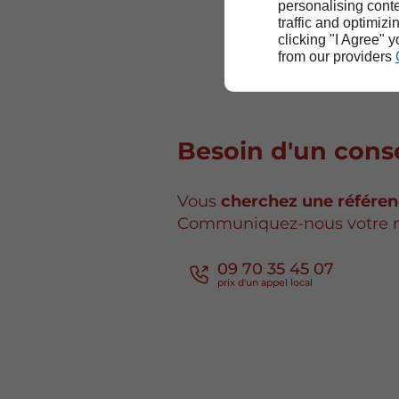
personalising conte
traffic and optimizi
clicking "I Agree" 
from our providers
Besoin d'un conse
Vous
cherchez une référe
Communiquez-nous votre 
09 70 35 45 07