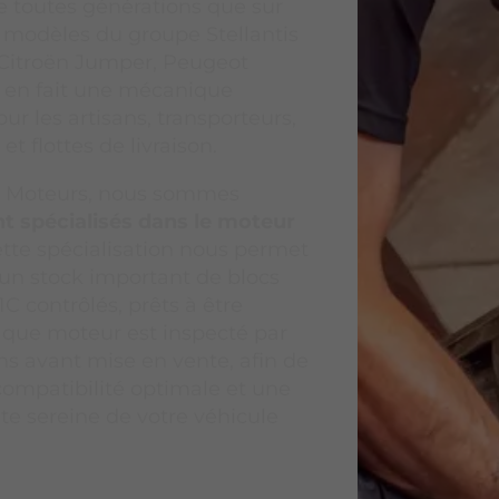
 toutes générations que sur
modèles du groupe Stellantis
 Citroën Jumper, Peugeot
i en fait une mécanique
ur les artisans, transporteurs,
t flottes de livraison.
 Moteurs, nous sommes
t spécialisés dans le moteur
ette spécialisation nous permet
un stock important de blocs
1C contrôlés, prêts à être
que moteur est inspecté par
ns avant mise en vente, afin de
compatibilité optimale et une
te sereine de votre véhicule
.