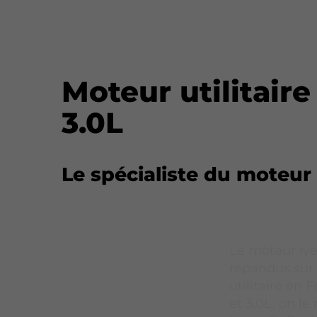
Moteur utilitaire
3.0L
Le spécialiste du moteur 
Le moteur Ivec
répandus sur
utilitaire en 
et 3.0L, on le