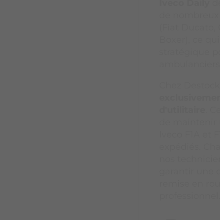
Iveco Daily
de
de nombreux 
(Fiat Ducato,
Boxer), ce qu
stratégique po
ambulanciers e
Chez Destock
exclusivemen
d'utilitaire
. C
de maintenir 
Iveco F1A et F
expédiés. Cha
nos technicie
garantir une 
remise en rou
professionnel