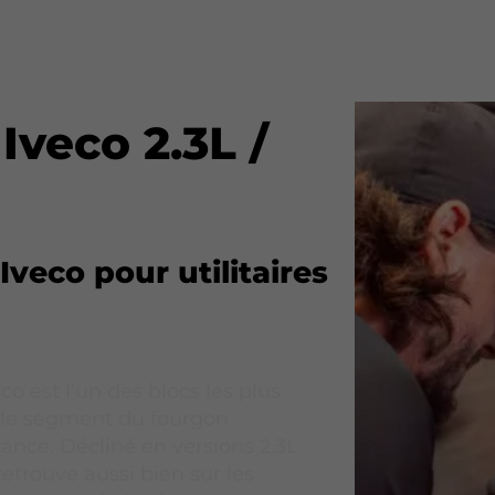
 Iveco 2.3L /
Iveco pour utilitaires
o est l'un des blocs les plus
 le segment du fourgon
France. Décliné en versions 2.3L
 retrouve aussi bien sur les