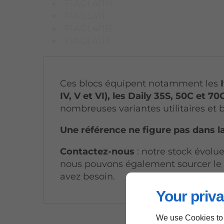
F1AGL411H
F1AGL411
F1AGL411B
F1AGL411J
Ces blocs équipent notamment les
IV, V et VI), les Daily 35S, 50C et 70
nombreuses variantes utilitaires et 
Une référence ne figure pas dans la
Contactez-nous
: notre stock évol
nous pouvons également sourcer le
avez besoin.
Your priva
We use Cookies to