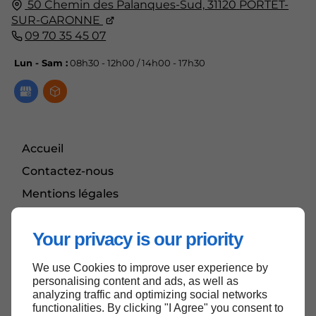
50 Chemin des Palanques-Sud,
31120
PORTET-
SUR-GARONNE
09 70 35 45 07
Lun - Sam :
08h30 - 12h00 / 14h00 - 17h30
Accueil
Contactez-nous
Mentions légales
Plan du site
Your privacy is our priority
We use Cookies to improve user experience by
Haut de page
personalising content and ads, as well as
analyzing traffic and optimizing social networks
functionalities. By clicking "I Agree" you consent to